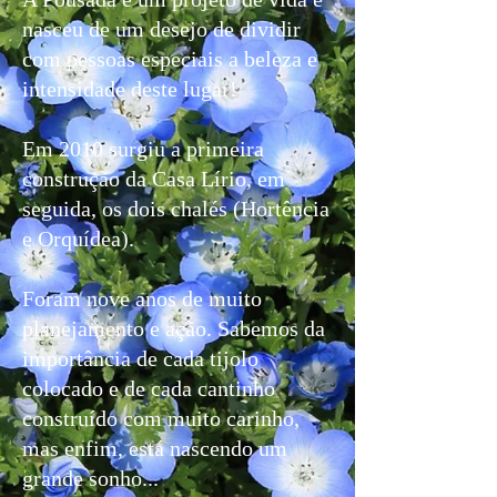
nasceu de um desejo de dividir
com pessoas especiais a beleza e
intensidade deste lugar!
Em 2010 surgiu a primeira
construção da Casa Lírio, em
seguida, os dois chalés (Hortência
e Orquídea).
Foram nove anos de muito
planejamento e ação. Sabemos da
importância de cada tijolo
colocado e de cada cantinho
construído com muito carinho,
mas enfim, está nascendo um
grande sonho...