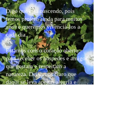
Digo que está nascendo, pois
temos projeto ainda para muitos
anos e queremos vivenciá-los a
cada dia.
Estamos com o coração aberto
para receber os hospedes e amigos
que gostam e respeitam a
natureza. Deixamos claro que
daqui se leva apenas alegria e
saudade...
Que este pedacinho do céu, possa
trazer paz e harmonia para todos
que aqui chegarem!